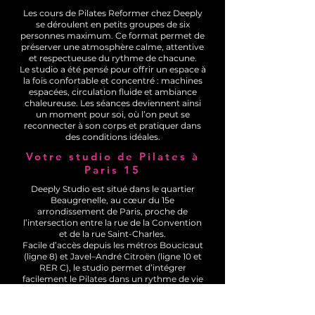
Les cours de Pilates Reformer chez Deeply
se déroulent en petits groupes de six
personnes maximum. Ce format permet de
préserver une atmosphère calme, attentive
et respectueuse du rythme de chacune.
Le studio a été pensé pour offrir un espace à
la fois confortable et concentré : machines
espacées, circulation fluide et ambiance
chaleureuse. Les séances deviennent ainsi
un moment pour soi, où l’on peut se
reconnecter à son corps et pratiquer dans
des conditions idéales.
Votre studio de Pilates à
Paris 15
Deeply Studio est situé dans le quartier
Beaugrenelle, au cœur du 15e
arrondissement de Paris, proche de
l’intersection entre la rue de la Convention
et de la rue Saint-Charles.
Facile d’accès depuis les métros Boucicaut
(ligne 8) et Javel–André Citroën (ligne 10 et
RER C), le studio permet d’intégrer
facilement le Pilates dans un rythme de vie
actif, que l’on vive ou que l’on travaille dans
le quartier.